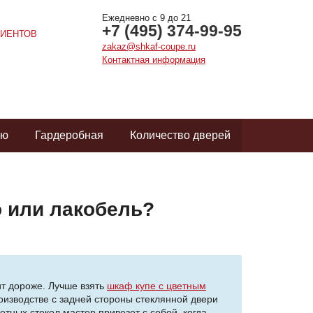
Ежедневно с 9 до 21
+7 (495) 374-99-95
ИЕНТОВ
zakaz@shkaf-coupe.ru
Контактная информация
ую
Гардеробная
Количество дверей
о или лакобель?
ит дороже. Лучше взять
шкаф купе с цветным
роизводстве с задней стороны стеклянной двери
етных стекол мастер привезет с собой, когда