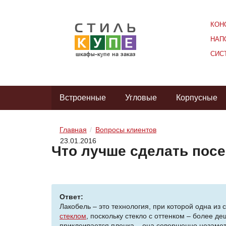
КОН
НАП
СИС
Встроенные
Угловые
Корпусные
Главная
Вопросы клиентов
23.01.2016
Что лучше сделать посе
Ответ:
Лакобель – это технология, при которой одна из
стеклом
, поскольку стекло с оттенком – более д
приклеивается пленка – она совершенно незаметна