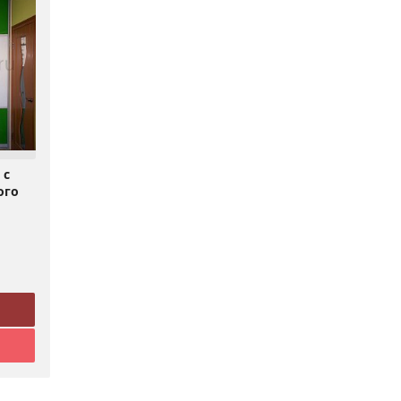
 с
ого