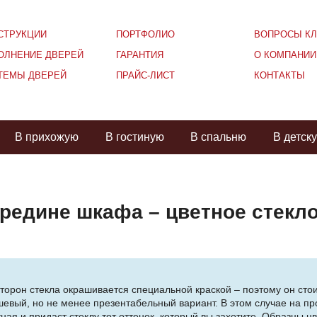
СТРУКЦИИ
ПОРТФОЛИО
ВОПРОСЫ КЛ
ОЛНЕНИЕ ДВЕРЕЙ
ГАРАНТИЯ
О КОМПАНИИ
ТЕМЫ ДВЕРЕЙ
ПРАЙС-ЛИСТ
КОНТАКТЫ
В прихожую
В гостиную
В спальню
В детск
редине шкафа – цветное стекл
 сторон стекла окрашивается специальной краской – поэтому он сто
ешевый, но не менее презентабельный вариант. В этом случае на п
я и придаст стеклу тот оттенок, который вы захотите. Образцы цв