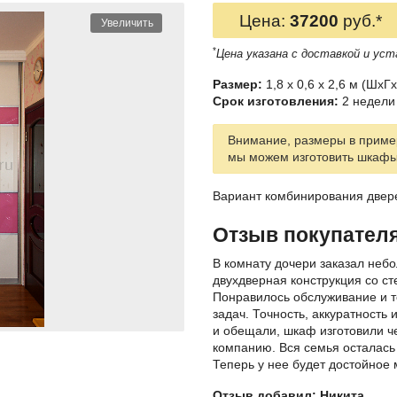
Цена:
37200
руб.*
Увеличить
*
Цена указана с доставкой и уст
Размер:
1,8 x 0,6 x 2,6 м (ШxГx
Срок изготовления:
2 недели 
Внимание, размеры в пример
мы можем изготовить шкаф
Вариант комбинирования двере
Отзыв покупател
В комнату дочери заказал неб
двухдверная конструкция со с
Понравилось обслуживание и т
задач. Точность, аккуратность 
и обещали, шкаф изготовили ч
компанию. Вся семья осталась
Теперь у нее будет достойное 
Отзыв добавил: Никита