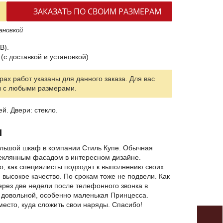
ЗАКАЗАТЬ ПО СВОИМ РАЗМЕРАМ
ановкой
В).
(с доставкой и установкой)
ах работ указаны для данного заказа. Для вас
ы с любыми размерами.
й. Двери: стекло.
я
ольшой шкаф в компании Стиль Купе. Обычная
теклянным фасадом в интересном дизайне.
о, как специалисты подходят к выполнению своих
и высокое качество. По срокам тоже не подвели. Как
ерез две недели после телефонного звонка в
 довольной, особенно маленькая Принцесса.
место, куда сложить свои наряды. Спасибо!