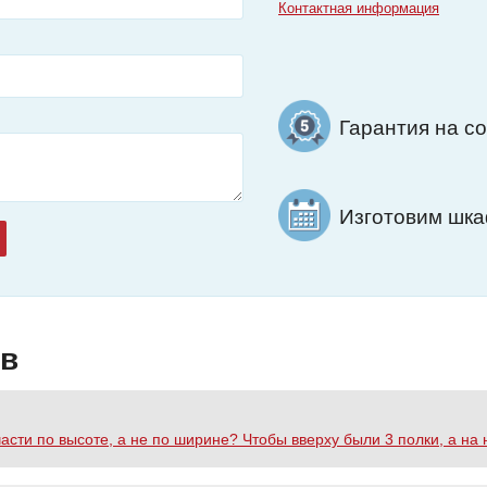
Контактная информация
Гарантия на с
Изготовим шкаф
ов
асти по высоте, а не по ширине? Чтобы вверху были 3 полки, а н