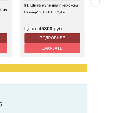
51. Шкаф купе для прихожей
50. Угло
й из
дверями
Размер:
2,1 x 0,6 x 2,4 м.
стекла
Размер:
Цена:
45800
руб.
Цена:
ПОДРОБНЕЕ
ЗАКАЗАТЬ
5