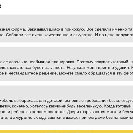
в
езная фирма. Заказывал шкаф в прихожую. Все сделали именно так, 
. Собрали все очень качественно и аккуратно. И по цене получил
плюс довольно необычная планировка. Поэтому покупать готовый шк
лял, как это все будет выглядеть. Результат меня приятно удивил.
ное и нестандартное решение, можете смело обращаться в эту фир
ебель выбиралась для детской, основные требования были: отсутс
етку, конечно, хотелось какую-нибудь веселенькую. Когда готовый
пасно, и ребенок в полном восторге. Двери открываются мягко и без 
нате, а аккуратно складываются в шкаф, причем даже без напомин