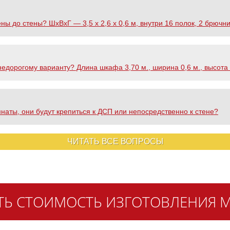
ы до стены? ШхВхГ — 3,5 х 2,6 х 0,6 м, внутри 16 полок, 2 брючни
едорогому варианту? Длина шкафа 3,70 м., ширина 0,6 м., высота
мнаты, они будут крепиться к ДСП или непосредственно к стене?
ЧИТАТЬ ВСЕ ВОПРОСЫ
ТЬ СТОИМОСТЬ ИЗГОТОВЛЕНИЯ М