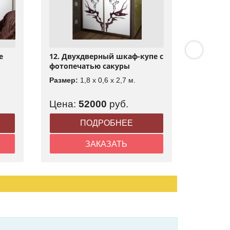
е
12. Двухдверный шкаф-купе с
11. Чет
фотопечатью сакуры
комбин
из пане
Размер:
1,8 x 0,6 x 2,7 м.
Размер:
Цена:
52000
руб.
Цена:
ПОДРОБНЕЕ
ЗАКАЗАТЬ