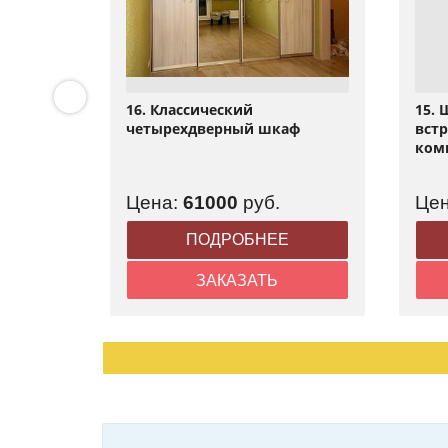
аф
16. Классический
15.
рмы
четырехдверный шкаф
встр
ком
Цена:
61000
руб.
Це
Е
ПОДРОБНЕЕ
ЗАКАЗАТЬ