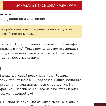
ЗАКАЗАТЬ ПО СВОИМ РАЗМЕРАМ
ановкой
ей (с доставкой и установкой)
ах работ указаны для данного заказа. Для вас
ы с любыми размерами.
вой шкаф. Нетрадиционное расположение шкафа
мнаты, а в углу). Такое расположение превращает
ту, с возможностью войти внутрь. Кроме того,
етает интересные форму.
я
 шкаф для своей новой квартирки. Решила
рез интернет-магазин и под заказ. Нашла компанию
на сайт и начала знакомиться с портфолио. На
уратные и красивые. Решила на свой страх и риск
 целую гардеробную!
к, с ценой не обманывают, какая была изначально