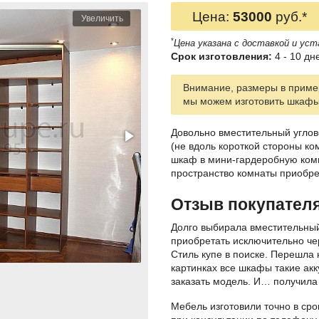
Цена:
53000
руб.*
Увеличить
*
Цена указана с доставкой и уст
Срок изготовления:
4 - 10 дн
Внимание, размеры в пример
мы можем изготовить шкаф
Довольно вместительный угло
(не вдоль короткой стороны ко
шкаф в мини-гардеробную комна
пространство комнаты приобр
Отзыв покупател
Долго выбирала вместительный
приобретать исключительно че
Стиль купе в поиске. Перешла 
картинках все шкафы такие акк
заказать модель. И… получила
Мебель изготовили точно в сро