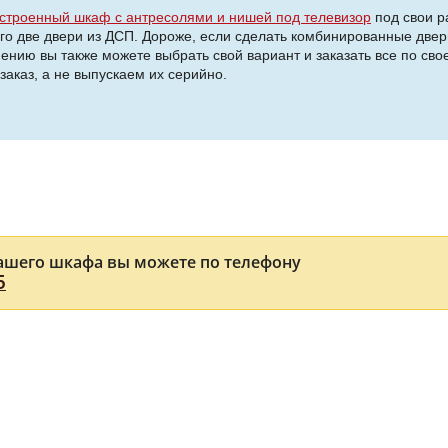
строенный шкаф с антресолями и нишей под телевизор
под свои р
го две двери из ДСП. Дороже, если сделать комбинированные двер
нению вы также можете выбрать свой вариант и заказать все по своем
аказ, а не выпускаем их серийно.
ашего шкафа вы можете по телефону
5