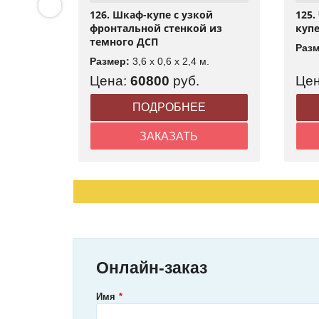
126. Шкаф-купе с узкой
125
для
фронтальной стенкой из
купе
пьютера
темного ДСП
Раз
.
Размер:
3,6 x 0,6 x 2,4 м.
Цена:
60800
руб.
Це
Е
ПОДРОБНЕЕ
ЗАКАЗАТЬ
Онлайн-заказ
Имя