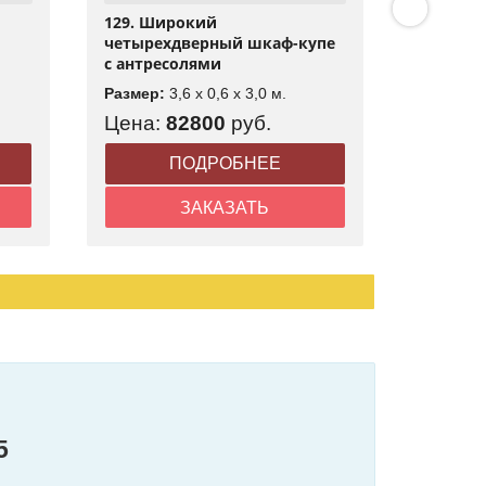
й
129. Широкий
130. Че
четырехдверный шкаф-купе
купе в 
с антресолями
Размер:
Размер:
3,6 x 0,6 x 3,0 м.
Цена:
82800
руб.
Цена:
ПОДРОБНЕЕ
ЗАКАЗАТЬ
5