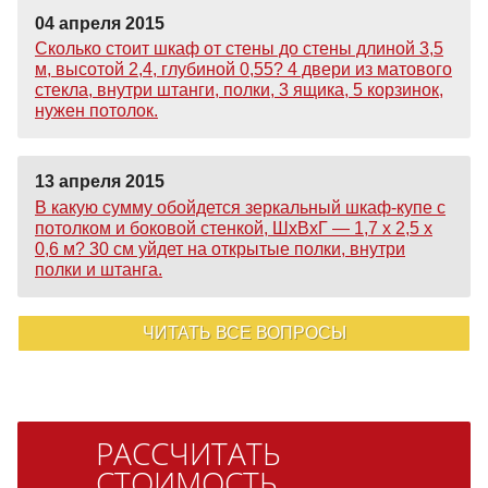
04 апреля 2015
Сколько стоит шкаф от стены до стены длиной 3,5
м, высотой 2,4, глубиной 0,55? 4 двери из матового
стекла, внутри штанги, полки, 3 ящика, 5 корзинок,
нужен потолок.
13 апреля 2015
В какую сумму обойдется зеркальный шкаф-купе с
потолком и боковой стенкой, ШхВхГ — 1,7 х 2,5 х
0,6 м? 30 см уйдет на открытые полки, внутри
полки и штанга.
ЧИТАТЬ ВСЕ ВОПРОСЫ
РАССЧИТАТЬ
СТОИМОСТЬ