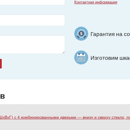
Контактная информация
Гарантия на с
Изготовим шкаф
ов
 (ШхВхГ) с 4 комбинированными дверьми — внизу и сверху стекло, п