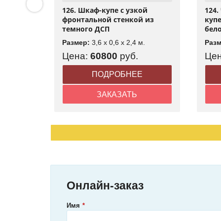
й шкаф
126. Шкаф-купе с узкой
124
ы
фронтальной стенкой из
куп
темного ДСП
бело
.
Размер:
3,6 x 0,6 x 2,4 м.
Раз
Цена:
60800
руб.
Це
Е
ПОДРОБНЕЕ
ЗАКАЗАТЬ
Онлайн-заказ
Имя