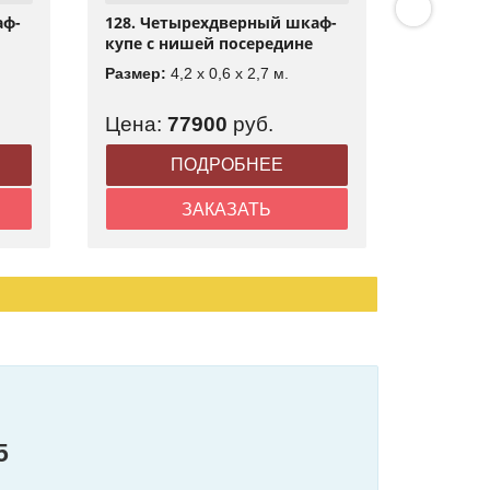
аф-
128. Четырехдверный шкаф-
129. Ши
купе с нишей посередине
четырех
с антре
Размер:
4,2 x 0,6 x 2,7 м.
Размер:
Цена:
77900
руб.
Цена:
ПОДРОБНЕЕ
ЗАКАЗАТЬ
5