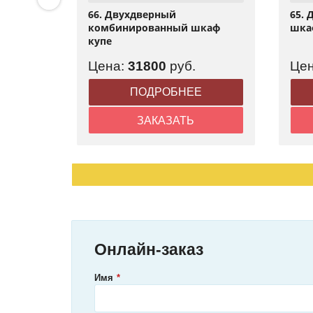
кальный
66. Двухдверный
65.
ми
комбинированный шкаф
шка
купе
Цена:
31800
руб.
Це
Е
ПОДРОБНЕЕ
ЗАКАЗАТЬ
Онлайн-заказ
Имя