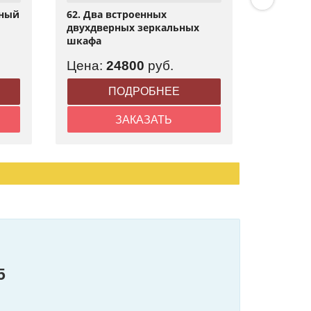
ьный
62. Два встроенных
61. Ком
двухдверных зеркальных
купе с 
шкафа
Цена:
24800
руб.
Цена:
ПОДРОБНЕЕ
ЗАКАЗАТЬ
5