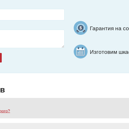
Гарантия на с
Изготовим шкаф
ов
рого?