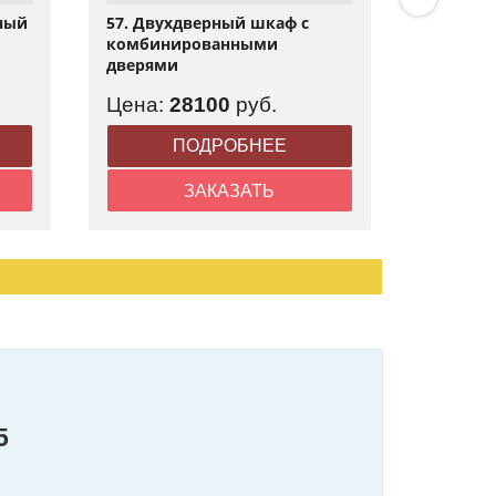
рный
57. Двухдверный шкаф с
56. Дву
комбинированными
комбин
дверями
дверями
Цена:
28100
руб.
Цена:
ПОДРОБНЕЕ
ЗАКАЗАТЬ
5