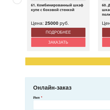
тью по
61. Комбинированный шкаф
60.
ка
купе с боковой стенкой
шка
пол
.
Цена:
25000
руб.
Це
Е
ПОДРОБНЕЕ
ЗАКАЗАТЬ
Онлайн-заказ
Имя