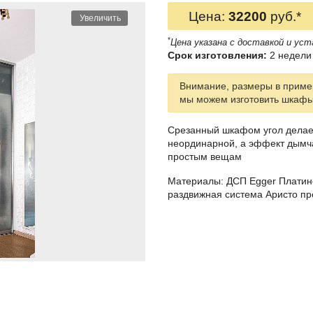
Цена:
32200
руб.*
Увеличить
*
Цена указана с доставкой и уст
Срок изготовления:
2 недели 
Внимание, размеры в пример
мы можем изготовить шкаф
Срезанный шкафом угол делае
неординарной, а эффект дымча
простым вещам
Материалы: ДСП Egger Платино
раздвижная система Аристо п