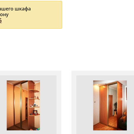
Вашего шкафа
фону
5