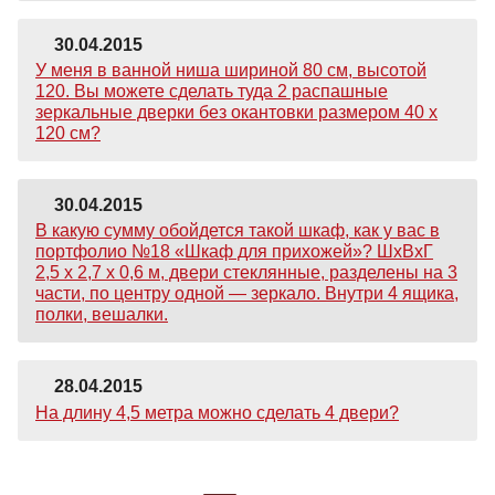
30.04.2015
У меня в ванной ниша шириной 80 см, высотой
120. Вы можете сделать туда 2 распашные
зеркальные дверки без окантовки размером 40 х
120 см?
30.04.2015
В какую сумму обойдется такой шкаф, как у вас в
портфолио №18 «Шкаф для прихожей»? ШхВхГ
2,5 х 2,7 х 0,6 м, двери стеклянные, разделены на 3
части, по центру одной — зеркало. Внутри 4 ящика,
полки, вешалки.
28.04.2015
На длину 4,5 метра можно сделать 4 двери?