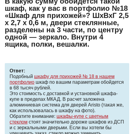
В какую сумму обойдется такой
шкаф, как у вас в портфолио №18
«Шкаф для прихожей»? ШхВхГ 2,5
х 2,7 х 0,6 м, двери стеклянные,
разделены на 3 части, по центру
одной — зеркало. Внутри 4
ящика, полки, вешалки.
Ответ:
Подобный
шкафу для прихожей № 18 в нашем
портфолио
шкаф по вашим параметрам обойдется
в 68 тысяч рублей.
Это стоимость с доставкой и установкой шкафа-
купе в пределах МКАД. В расчет заложена
алюминиевая система для дверей Aristo (такая же,
как использовалась в шкафу на фото).
Обратите внимание:
шкафы-купе с цветным
стеклом
стоят значительно дороже шкафов из ДСП
и с зеркальными дверьми. Если вы хотели бы
удешевить заказ, стекло можно заменить