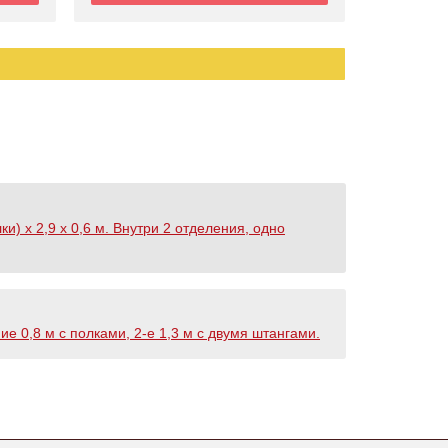
и) х 2,9 х 0,6 м. Внутри 2 отделения, одно
ие 0,8 м с полками, 2-е 1,3 м с двумя штангами.