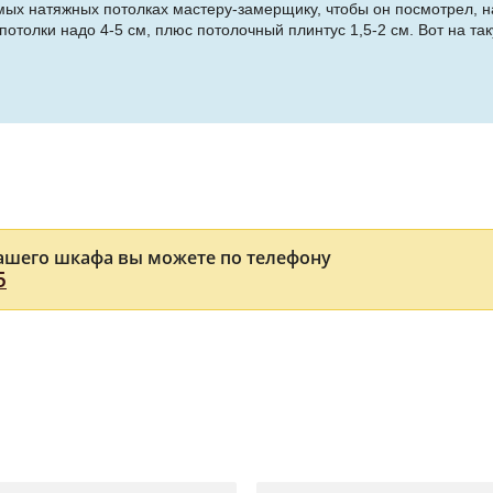
мых натяжных потолках мастеру-замерщику, чтобы он посмотрел, н
олки надо 4-5 см, плюс потолочный плинтус 1,5-2 см. Вот на та
ашего шкафа вы можете по телефону
5