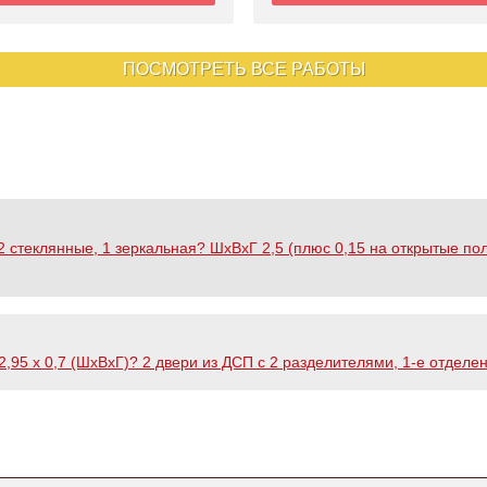
ПОСМОТРЕТЬ ВСЕ РАБОТЫ
 стеклянные, 1 зеркальная? ШхВхГ 2,5 (плюс 0,15 на открытые полк
,95 х 0,7 (ШхВхГ)? 2 двери из ДСП с 2 разделителями, 1-е отделен