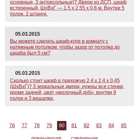
основные, 3 антресольные)? Двери из ДСП, шкаф
встроенный, ШхВхГ — 1,5 х 2,55 х 0,6 м. Внутри 5
полок, 2 штанги.
05.03.2015
Вы можете сделать шкаф-купе в комнату с
натяжным потолком, чтобы зазор от потолка до
шкафа был 5 см?
05.03.2015
Сколько стоит шкаф в прихожую 2,4 х 2,4 х 0,45
(ШхВхГ)? 3 зеркальные двери, нужны все стенки,
кроме задней, цвет «молочный дуб», внутри 9
полок и 3 вешалки.
76
77
78
79
80
81
82
83
84
85
предыдущая
следующая