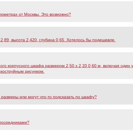
илометрах от Москвы. Это возможно?
,89, высота 2,420, глубина 0,65. Хотелось бы подешевле.
го корпусного шкафа размером 2,50 х 2,20 0,60 м, включая один 
скоструйным рисунком.
размеры или могут что-то подсказать по шкафу?
 посредниками?