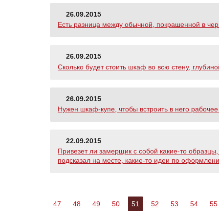
26.09.2015
Есть разница между обычной, покрашенной в черн
26.09.2015
Сколько будет стоить шкаф во всю стену, глубин
26.09.2015
Нужен шкаф-купе, чтобы встроить в него рабочее
22.09.2015
Привезет ли замерщик с собой какие-то образцы
подсказал на месте, какие-то идеи по оформлен
47
48
49
50
51
52
53
54
55