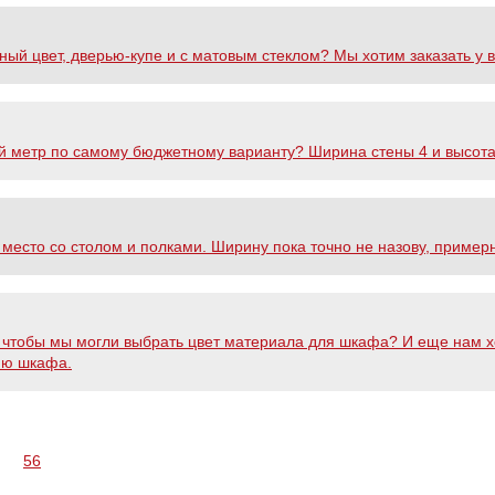
ый цвет, дверью-купе и с матовым стеклом? Мы хотим заказать у в
ой метр по самому бюджетному варианту? Ширина стены 4 и высота
 место со столом и полками. Ширину пока точно не назову, примерн
, чтобы мы могли выбрать цвет материала для шкафа? И еще нам х
ию шкафа.
56