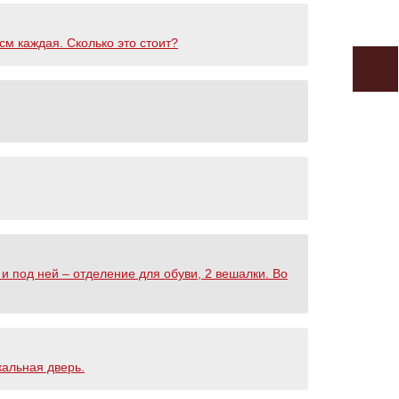
см каждая. Сколько это стоит?
и под ней – отделение для обуви, 2 вешалки. Во
кальная дверь.