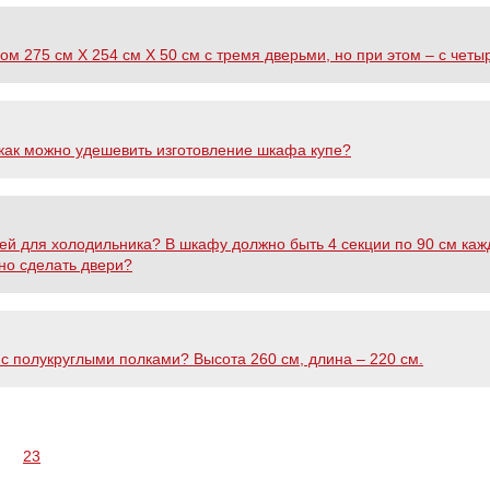
м 275 см Х 254 см Х 50 см с тремя дверьми, но при этом – с четы
как можно удешевить изготовление шкафа купе?
й для холодильника? В шкафу должно быть 4 секции по 90 см кажда
но сделать двери?
с полукруглыми полками? Высота 260 см, длина – 220 см.
23