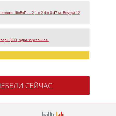
тенка. ШхВхГ — 2,1 х 2,4 х 0,47 м. Внутри 12
дверь ДСП, одна зеркальная.
ЕБЕЛИ СЕЙЧАС