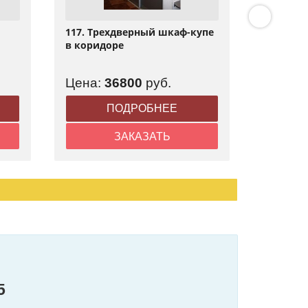
117. Трехдверный шкаф-купе
75. Дву
в коридоре
боковой
наружн
Цена:
36800
руб.
Цена:
ПОДРОБНЕЕ
ЗАКАЗАТЬ
5