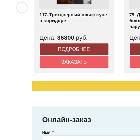
я
117. Трехдверный шкаф-купе
75. 
в коридоре
боко
нар
.
Цена:
36800
руб.
Це
ПОДРОБНЕЕ
ЗАКАЗАТЬ
Онлайн-заказ
Имя