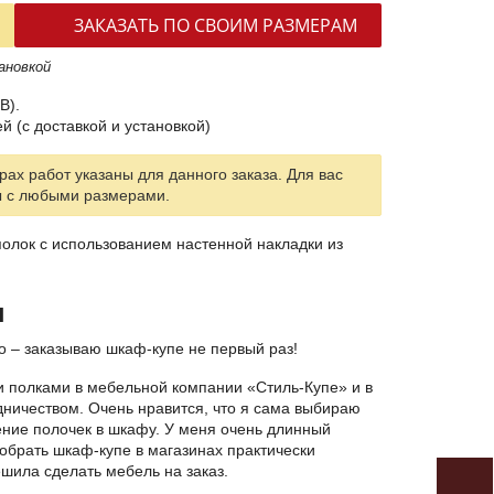
ЗАКАЗАТЬ ПО СВОИМ РАЗМЕРАМ
ановкой
В).
ей (с доставкой и установкой)
ах работ указаны для данного заказа. Для вас
ы с любыми размерами.
олок с использованием настенной накладки из
я
о – заказываю шкаф-купе не первый раз!
и полками в мебельной компании «Стиль-Купе» и в
дничеством. Очень нравится, что я сама выбираю
ение полочек в шкафу. У меня очень длинный
добрать шкаф-купе в магазинах практически
шила сделать мебель на заказ.