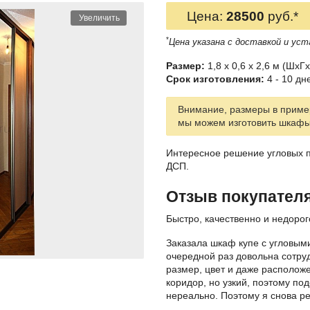
Цена:
28500
руб.*
Увеличить
*
Цена указана с доставкой и уст
Размер:
1,8 x 0,6 x 2,6 м (ШxГx
Срок изготовления:
4 - 10 дн
Внимание, размеры в пример
мы можем изготовить шкаф
Интересное решение угловых п
ДСП.
Отзыв покупател
Быстро, качественно и недорог
Заказала шкаф купе с угловым
очередной раз довольна сотру
размер, цвет и даже располож
коридор, но узкий, поэтому по
нереально. Поэтому я снова ре