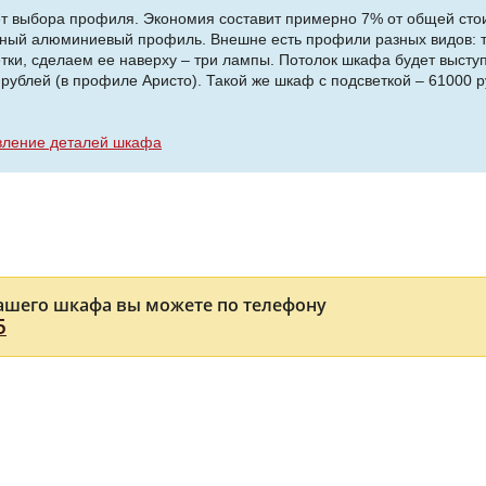
ет выбора профиля. Экономия составит примерно 7% от общей стои
чный алюминиевый профиль. Внешне есть профили разных видов: т
етки, сделаем ее наверху – три лампы. Потолок шкафа будет высту
 рублей (в профиле Аристо). Такой же шкаф с подсветкой – 61000
вление деталей шкафа
ашего шкафа вы можете по телефону
5