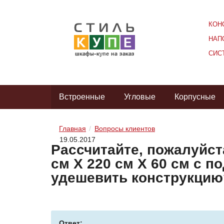
КОН
НАП
СИС
Встроенные
Угловые
Корпусные
Главная
Вопросы клиентов
19.05.2017
Рассчитайте, пожалуйст
см Х 220 см Х 60 см с п
удешевить конструкцию
Ответ: