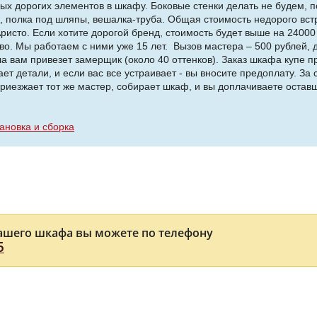
ых дорогих элементов в шкафу. Боковые стенки делать не будем, п
к, полка под шляпы, вешалка-труба. Общая стоимость недорого вст
Аристо. Если хотите дорогой бренд, стоимость будет выше на 2400
. Мы работаем с ними уже 15 лет. Вызов мастера – 500 рублей, д
ла вам привезет замерщик (около 40 оттенков). Заказ шкафа купе
т детали, и если вас все устраивает - вы вносите предоплату. За 
приезжает тот же мастер, собирает шкаф, и вы доплачиваете остав
ановка и сборка
ашего шкафа вы можете по телефону
5