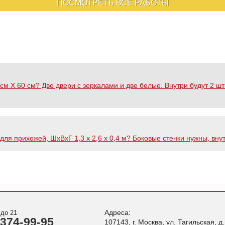
ПОСМОТРЕТЬ ВСЕ РАБОТЫ
м Х 60 см? Две двери с зеркалами и две белые. Внутри будут 2 шта
ля прихожей, ШхВхГ 1,3 х 2,6 х 0,4 м? Боковые стенки нужны, вну
Адреса:
 до 21
 374-99-95
107143, г. Москва, ул. Тагильская, д