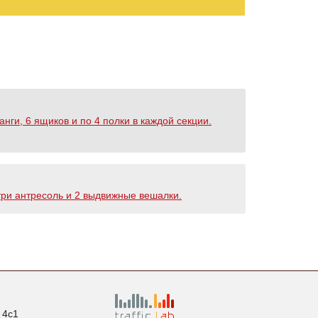
нги, 6 ящиков и по 4 полки в каждой секции.
три антресоль и 2 выдвижные вешалки.
. 4с1