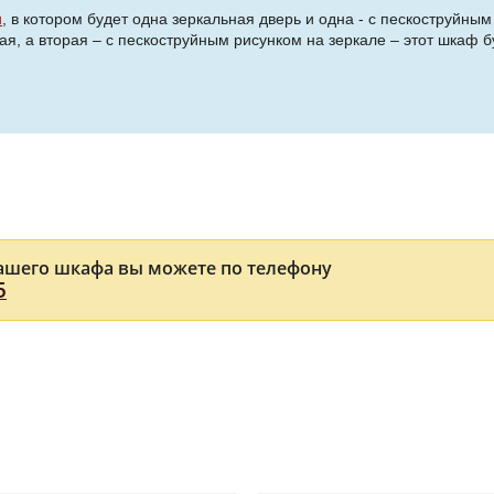
и
, в котором будет одна зеркальная дверь и одна - с пескоструйным
ая, а вторая – с пескоструйным рисунком на зеркале – этот шкаф б
ашего шкафа вы можете по телефону
5