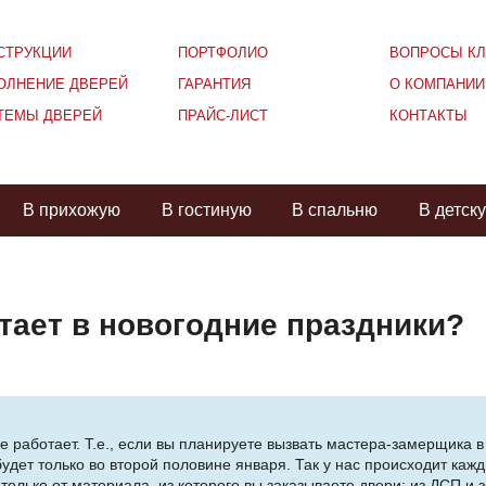
СТРУКЦИИ
ПОРТФОЛИО
ВОПРОСЫ КЛ
ОЛНЕНИЕ ДВЕРЕЙ
ГАРАНТИЯ
О КОМПАНИИ
ТЕМЫ ДВЕРЕЙ
ПРАЙС-ЛИСТ
КОНТАКТЫ
В прихожую
В гостиную
В спальню
В детск
тает в новогодние праздники?
 работает. Т.е., если вы планируете вызвать мастера-замерщика в
будет только во второй половине января. Так у нас происходит каж
ько от материала, из которого вы заказываете двери: из ДСП и зер