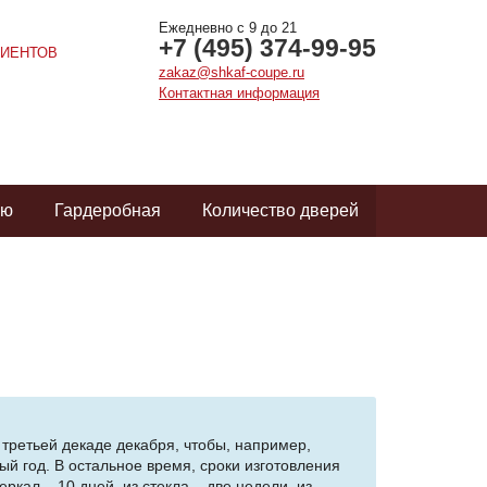
Ежедневно с 9 до 21
+7 (495) 374-99-95
ИЕНТОВ
zakaz@shkaf-coupe.ru
Контактная информация
ую
Гардеробная
Количество дверей
 третьей декаде декабря, чтобы, например,
дый год. В остальное время, сроки изготовления
кал – 10 дней, из стекла – две недели, из