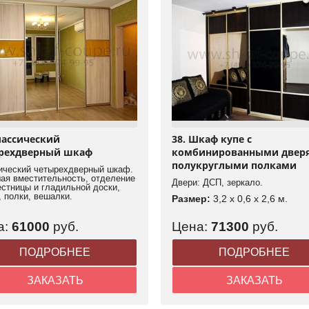
лассический
38. Шкаф купе с
рехдверный шкаф
комбинированными двер
полукруглыми полками
ический четырехдверный шкаф.
ая вместительность, отделение
Двери: ДСП, зеркало.
естницы и гладильной доски,
 полки, вешалки.
Размер:
3,2 x 0,6 x 2,6 м.
а:
61000
руб.
Цена:
71300
руб.
ПОДРОБНЕЕ
ПОДРОБНЕЕ
ЗАКАЗАТЬ
ЗАКАЗАТЬ