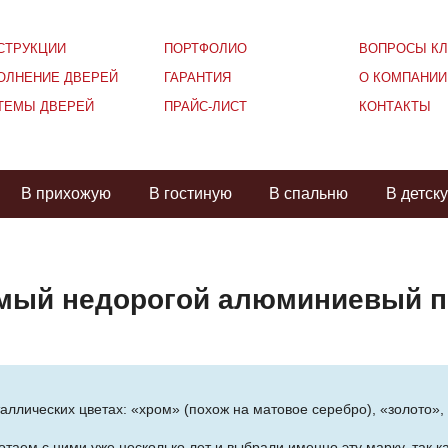
СТРУКЦИИ
ПОРТФОЛИО
ВОПРОСЫ КЛ
ОЛНЕНИЕ ДВЕРЕЙ
ГАРАНТИЯ
О КОМПАНИИ
ТЕМЫ ДВЕРЕЙ
ПРАЙС-ЛИСТ
КОНТАКТЫ
В прихожую
В гостиную
В спальню
В детск
амый недорогой алюминиевый 
аллических цветах: «хром» (похож на матовое серебро), «золото
таем с ними уже несколько лет и выбрали именно эту марку, так к