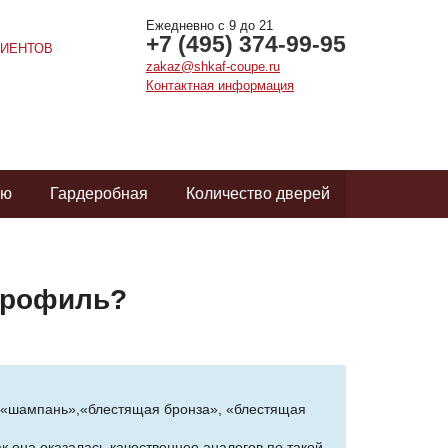
Ежедневно с 9 до 21
+7 (495) 374-99-95
ИЕНТОВ
zakaz@shkaf-coupe.ru
Контактная информация
ую
Гардеробная
Количество дверей
профиль?
», «шампань»,«блестящая бронза», «блестящая
ак она оказалась качественнее аналогов по такой