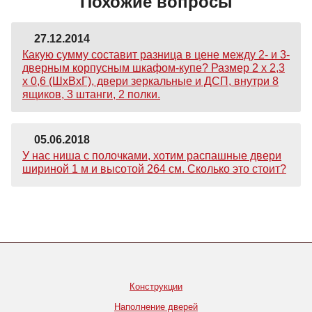
Похожие вопросы
27.12.2014
Какую сумму составит разница в цене между 2- и 3-
дверным корпусным шкафом-купе? Размер 2 х 2,3
х 0,6 (ШхВхГ), двери зеркальные и ДСП, внутри 8
ящиков, 3 штанги, 2 полки.
05.06.2018
У нас ниша с полочками, хотим распашные двери
шириной 1 м и высотой 264 см. Сколько это стоит?
Конструкции
Наполнение дверей