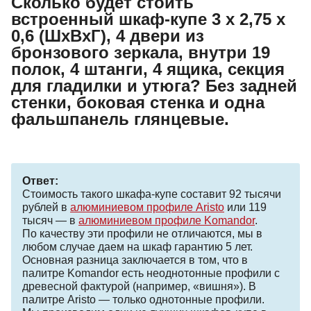
Сколько будет стоить
встроенный шкаф-купе 3 х 2,75 х
0,6 (ШхВхГ), 4 двери из
бронзового зеркала, внутри 19
полок, 4 штанги, 4 ящика, секция
для гладилки и утюга? Без задней
стенки, боковая стенка и одна
фальшпанель глянцевые.
Ответ:
Стоимость такого шкафа-купе составит 92 тысячи
рублей в
алюминиевом профиле Aristo
или 119
тысяч — в
алюминиевом профиле Komandor
.
По качеству эти профили не отличаются, мы в
любом случае даем на шкаф гарантию 5 лет.
Основная разница заключается в том, что в
палитре Komandor есть неоднотонные профили с
древесной фактурой (например, «вишня»). В
палитре Aristo — только однотонные профили.