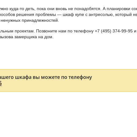
ужно куда-то деть, пока они вновь не понадобятся. А планировки с
пособов решения проблемы — шкаф купе с антресолью, который не 
 ненужных принадлежностей.
альным проектам. Позвоните нам по телефону
+7 (495) 374-99-95
и
 вызова замерщика на дом.
ашего шкафа вы можете по телефону
5