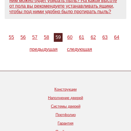
ним можно будет убирать пыль? На какой высоте
от пола вы рекомендуете устанавливать ящики,
чтобы под ними удобно было протирать пыль?
55
56
57
58
59
60
61
62
63
64
предыдущая
следующая
Конструкции
Наполнение дверей
Системы дверей
Портфолио
Гарантия