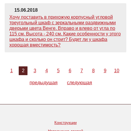
15.06.2018
Хочу поставить в прихожую корпусный угловой
треугольный шкаф с зеркальными раздвижными
дверьми цвета Венге. Вправо и влево от угла по
115 см. Высота - 240 см. Какие особенности у этого
шкафа и сколько он стоит? Будет ли у шкафа
хорошая вместимость?
1
2
3
4
5
6
7
8
9
10
предыдущая
следующая
Конструкции