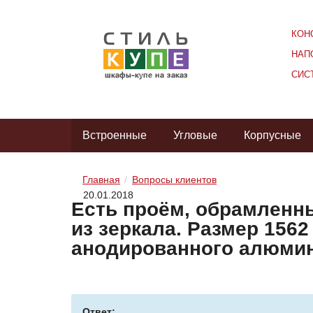
КОН
НАП
СИС
Встроенные
Угловые
Корпусные
Главная
Вопросы клиентов
20.01.2018
Есть проём, обрамленны
из зеркала. Размер 156
анодированного алюмин
Ответ: