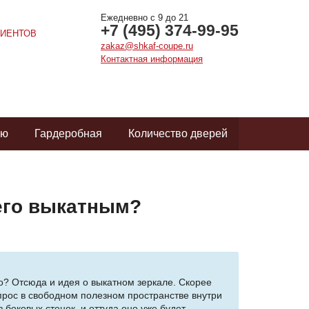
Ежедневно с 9 до 21
+7 (495) 374-99-95
ИЕНТОВ
zakaz@shkaf-coupe.ru
Контактная информация
ую
Гардеробная
Количество дверей
его выкатным?
о? Отсюда и идея о выкатном зеркале. Скорее
вопрос в свободном полезном пространстве внутри
 боковых стенок, и оттуда оно уже будет