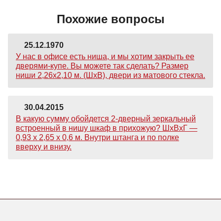
Похожие вопросы
25.12.1970
У нас в офисе есть ниша, и мы хотим закрыть ее
дверями-купе. Вы можете так сделать? Размер
ниши 2,26х2,10 м. (ШхВ), двери из матового стекла.
30.04.2015
В какую сумму обойдется 2-дверный зеркальный
встроенный в нишу шкаф в прихожую? ШхВхГ —
0,93 х 2,65 х 0,6 м. Внутри штанга и по полке
вверху и внизу.