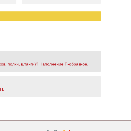
ков, полки, штанги)? Наполнение П-образное.
П.