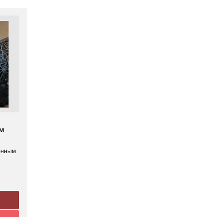
ым
енным