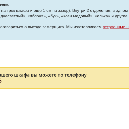
 ключ.
на трек шкафа и еще 1 см на зазор). Внутри 2 отделения, в одном 3
есветлый», «яблоня», «бук», «клен медовый», «ольха» и другие.
 договориться о выезде замерщика. Мы изготавливаем
встроенные ш
ашего шкафа вы можете по телефону
5