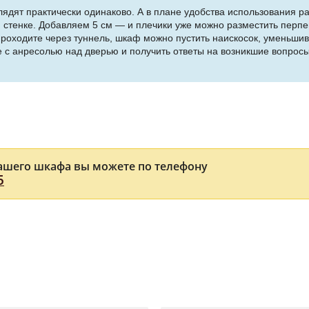
лядят практически одинаково. А в плане удобства использования 
стенке. Добавляем 5 см — и плечики уже можно разместить перпе
 проходите через туннель, шкаф можно пустить наискосок, уменьшив 
 с анресолью над дверью и получить ответы на возникшие вопрос
ашего шкафа вы можете по телефону
5