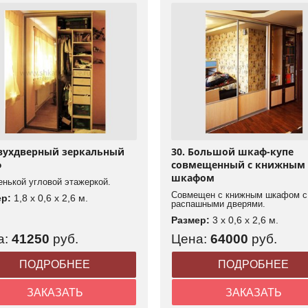
Двухдверный зеркальный
30. Большой шкаф-купе
ф
совмещенный с книжным
шкафом
енькой угловой этажеркой.
Совмещен с книжным шкафом с
ер:
1,8 x 0,6 x 2,6 м.
распашными дверями.
Размер:
3 x 0,6 x 2,6 м.
а:
41250
руб.
Цена:
64000
руб.
ПОДРОБНЕЕ
ПОДРОБНЕЕ
ЗАКАЗАТЬ
ЗАКАЗАТЬ