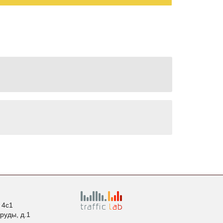
. 4с1
пруды, д.1