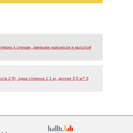
улярно к стенам, дверьми наискосок и высотой
а 2,9), одна сторона 1,1 м, другая 3,5 м? 3