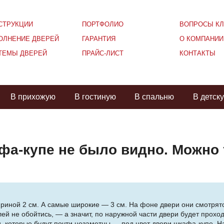
СТРУКЦИИ
ПОРТФОЛИО
ВОПРОСЫ КЛ
ОЛНЕНИЕ ДВЕРЕЙ
ГАРАНТИЯ
О КОМПАНИИ
ТЕМЫ ДВЕРЕЙ
ПРАЙС-ЛИСТ
КОНТАКТЫ
В прихожую
В гостиную
В спальню
В детск
афа-купе не было видно. Можно 
иной 2 см. А самые широкие — 3 см. На фоне двери они смотрятс
ей не обойтись, — а значит, по наружной части двери будет проход
 которые будут почти незаметны — под цвет двери шкафа-купе. Н