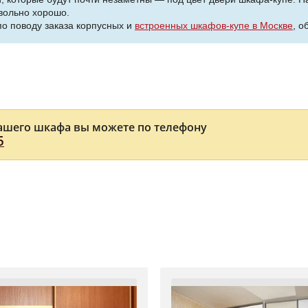
вольно хорошо.
о поводу заказа корпусных и
встроенных шкафов-купе в Москве
, о
ашего шкафа вы можете по телефону
5