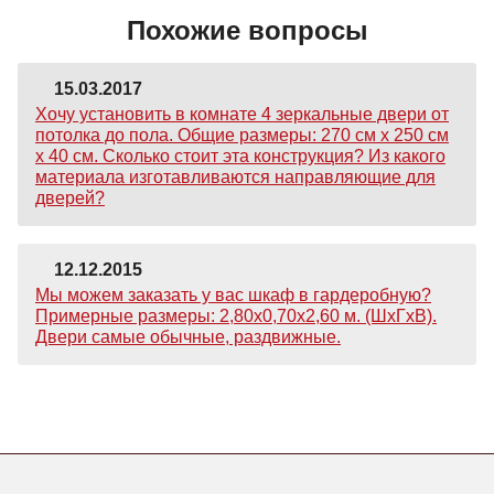
Похожие вопросы
15.03.2017
Хочу установить в комнате 4 зеркальные двери от
потолка до пола. Общие размеры: 270 см х 250 см
х 40 см. Сколько стоит эта конструкция? Из какого
материала изготавливаются направляющие для
дверей?
12.12.2015
Мы можем заказать у вас шкаф в гардеробную?
Примерные размеры: 2,80х0,70х2,60 м. (ШхГхВ).
Двери самые обычные, раздвижные.