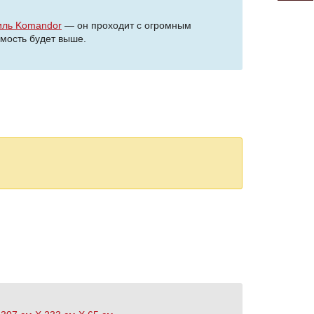
иль Komandor
— он проходит с огромным
мость будет выше.