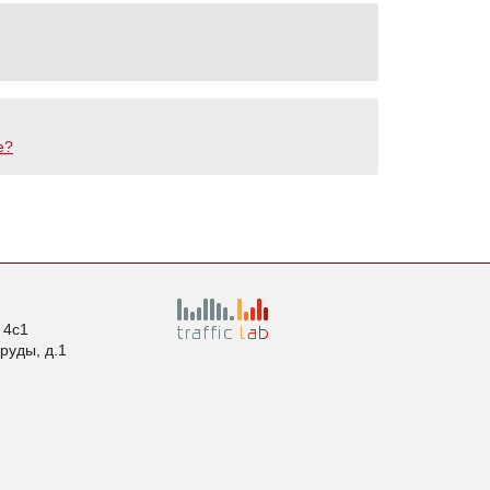
е?
. 4с1
пруды, д.1