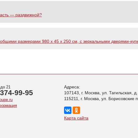
часть — раздвижной?
с общими размерами 980 х 45 х 250 см, с зеркальными дверями-куп
Адреса:
 до 21
 374-99-95
107143, г. Москва, ул. Тагильская, д
115211, г. Москва, ул. Борисовские 
oupe.ru
формация
Карта сайта