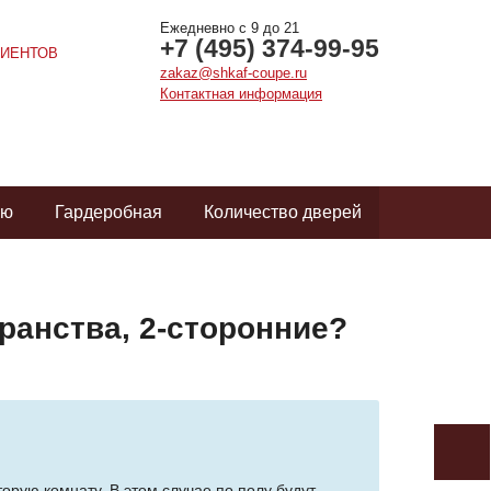
Ежедневно с 9 до 21
+7 (495) 374-99-95
ИЕНТОВ
zakaz@shkaf-coupe.ru
Контактная информация
ую
Гардеробная
Количество дверей
ранства, 2-сторонние?
торую комнату. В этом случае по полу будут