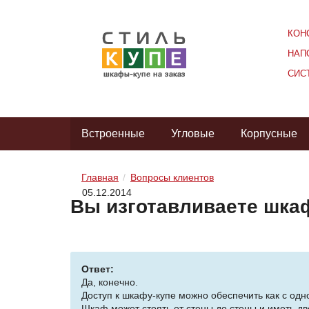
КОН
НАП
СИС
Встроенные
Угловые
Корпусные
Главная
Вопросы клиентов
05.12.2014
Вы изготавливаете шкаф
Ответ:
Да, конечно.
Доступ к шкафу-купе можно обеспечить как с одно
Шкаф может стоять от стены до стены и иметь две