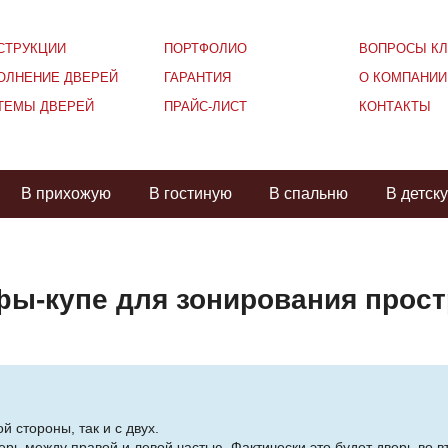
СТРУКЦИИ
ПОРТФОЛИО
ВОПРОСЫ КЛ
ОЛНЕНИЕ ДВЕРЕЙ
ГАРАНТИЯ
О КОМПАНИИ
ТЕМЫ ДВЕРЕЙ
ПРАЙС-ЛИСТ
КОНТАКТЫ
В прихожую
В гостиную
В спальню
В детск
ы-купе для зонирования прост
й стороны, так и с двух.
рь между правой и левой частью. Фактически это будет дверь во в