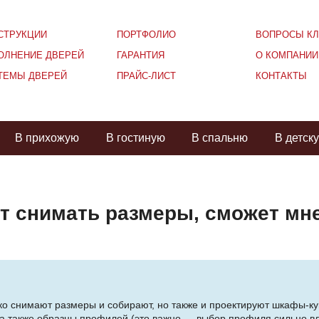
СТРУКЦИИ
ПОРТФОЛИО
ВОПРОСЫ КЛ
ОЛНЕНИЕ ДВЕРЕЙ
ГАРАНТИЯ
О КОМПАНИИ
ТЕМЫ ДВЕРЕЙ
ПРАЙС-ЛИСТ
КОНТАКТЫ
В прихожую
В гостиную
В спальню
В детск
т снимать размеры, сможет мне
о снимают размеры и собирают, но также и проектируют шкафы-куп
 также образцы профилей (это важно — выбор профиля сильно вли