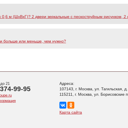
х 0,6 м (ШхВхГ)? 2 двери зеркальные с пескоструйным рисунком, 2 
али больше или меньше, чем нужно?
Адреса:
 до 21
 374-99-95
107143, г. Москва, ул. Тагильская, д
115211, г. Москва, ул. Борисовские 
oupe.ru
формация
Карта сайта