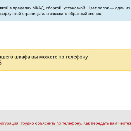
вкой в пределах МКАД, сборкой, установкой. Цвет полок — один и
верху этой страницы или закажите обратный звонок.
ашего шкафа вы можете по телефону
5
нфигурация, трудно объяснить по телефону. Как передать вам черте